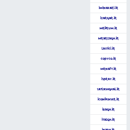
iMinakari.ir
iZargar.ir
MrDrum.ir
MrArzagh.ir
Lastici.ir
CopyCo.ir
MrNaft.ir
iSpray.ir
SatlAshghal.ir
iCondenser.ir
iBagh.ir
iTalgh.ir
iNakh.ir