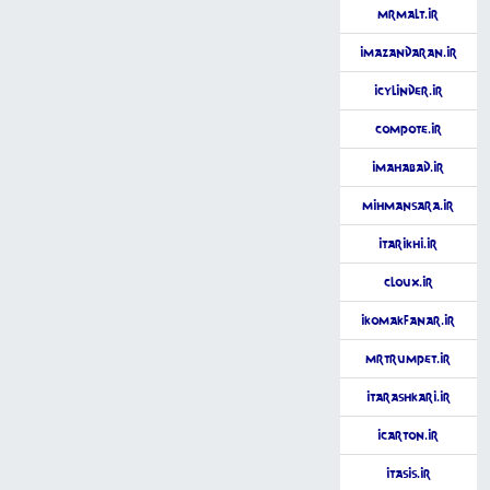
MrMalt.ir
iMazandaran.ir
iCylinder.ir
Compote.ir
iMahabad.ir
MihmanSara.ir
iTarikhi.ir
Cloux.ir
iKomakFanar.ir
MrTrumpet.ir
iTarashkari.ir
iCarton.ir
iTasis.ir