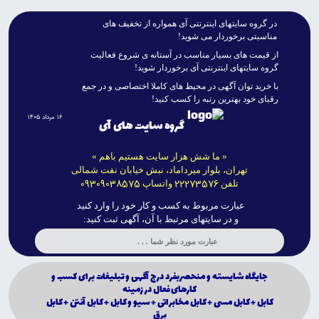
در گروه سايتهاى اينترنتى آى همواره از تخفيف هاى
مناسبتى برخوردار مى شويد!
از قيمت هاى بسيار مناسب در آستانه ى شروع فعاليت
گروه سايتهاى اينترنتى آى برخوردار شويد!
با خريد توان آگهى در محيط هاى کاملا اختصاصى و در جمع
رقباى خود بهترين رتبه را کسب کنيد!
۱۶ مرداد ۱۴۰۵
گروه سایت های آی
« ما شش هزار سایت هستیم باهم »
تهران، بلوار میرداماد، نبش خیابان نفت شمالی
09309038575
22273576
تلفن
واتساپ
عبارت مربوط به کسب و کار خود را وارد کنید
و در سایتهای مرتبط با آن، آگهی ثبت کنید:
جايگاه شايسته و منحصربفرد درج آگهى و تبليغات براى كسب و
كارهاى فعال در زمينه
کابل + کابل مسى + کابل مخابراتى + سيو و کابل + کابل آنتن + کابل
برق