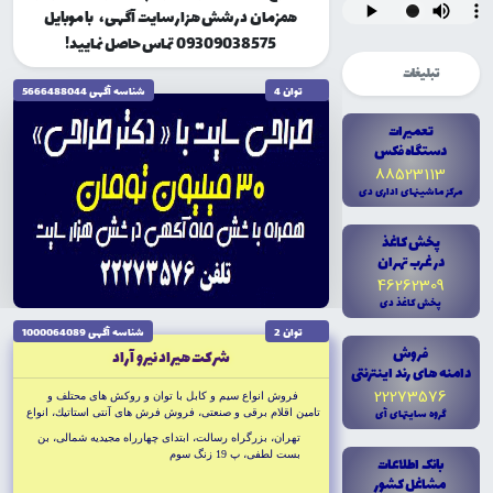
همزمان در شش هزار سایت آگهی، با موبایل
09309038575 تماس حاصل نمایید!
تبلیغات
توان 4
شناسه آگهى 5666488044
تعميرات
دستگاه فکس
88523113
مرکز ماشينهاى ادارى دى
پخش کاغذ
در غرب تهران
46262309
پخش کاغذ دى
توان 2
شناسه آگهى 1000064089
فروش
شركت هيراد نيرو آراد
دامنه هاى رند اينترنتى
22273576
فروش انواع سيم و كابل با توان و روكش هاى محتلف و
گروه سايتهاى آى
تامين اقلام برقى و صنعتى، فروش فرش هاى آنتى استاتيك، انواع
درايو، موتور گىربكس، تابلو برق، برقگير، مفصل هاى حرارتى،
تهران، بزرگراه رسالت، ابتداى چهارراه مجيديه شمالى، بن
فيوز، لودسل، اينورتر، اورهال تعميرات و تعويض روغن ترانس،
بست لطفى، پ 19 زنگ سوم
بانک اطلاعات
موتور برق و ديزل ژنراتو، رله، ترنسميتر، كنتاكتور، دژنكتور، كليد
مشاغل کشور
هوايى، چراغ هاى توكار و روكار خيابانى و پروژكتور