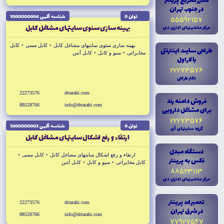
شارژ کاتريج پرينتر
در جنوب تهران
توان 0
شناسه آگهى 1000000004
55592157
بهينه سازى سئوى سايتهاى مشاغل کابل
مرکز ماشينهاى ادارى دى
بهينه سازى سئوى سايتهاى مشاغل کابل + کابل مسى + کابل
طراحى سايت اينترنتى
مخابراتى + سيو و کابل + کابل آنتن
با لاراول
+ کابل برق
22273576
دکتر طراحى
22273576
drtarahi.com
فروش دامنه رند
88528766
info@drtarahi.com
براى مشاغل دارويى
22273576
توان 0
شناسه آگهى 1000000003
گروه سايتهاى آى
ارتقاء و رفع اشکال سايتهاى مشاغل کابل
دستگاه مبدل
ارتقاء و رفع اشکال سايتهاى مشاغل کابل + کابل مسى +
فکس به پرينتر
کابل مخابراتى + سيو و کابل + کابل آنتن
88523113
+ کابل برق
مرکز ماشينهاى ادارى دى
تعميرات پرينتر
22273576
drtarahi.com
در شرق تهران
88528766
info@drtarahi.com
77927547