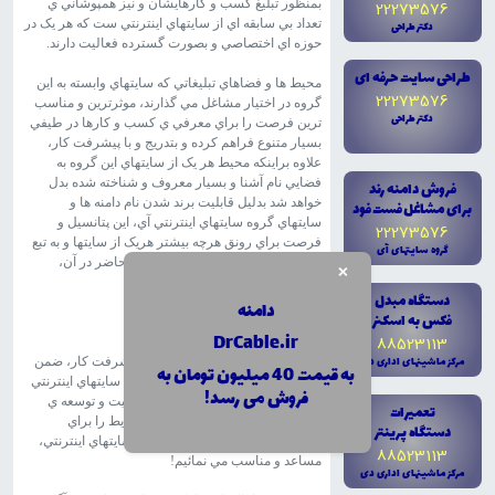
بمنظور تبليغ کسب و کارهايشان و نيز همپوشاني ي
22273576
تعداد بي سابقه اي از سايتهاي اينترنتي ست که هر يک در
دکتر طراحى
حوزه اي اختصاصي و بصورت گسترده فعاليت دارند.
طراحى سايت حرفه اى
محيط ها و فضاهاي تبليغاتي که سايتهاي وابسته به اين
22273576
گروه در اختيار مشاغل مي گذارند، موثرترين و مناسب
دکتر طراحى
ترين فرصت را براي معرفي ي کسب و کارها در طيفي
بسيار متنوع فراهم کرده و بتدريج و با پيشرفت کار،
علاوه براينکه محيط هر يک از سايتهاي اين گروه به
فضايي نام آشنا و بسيار معروف و شناخته شده بدل
فروش دامنه رند
خواهد شد بدليل قابليت برند شدن نام دامنه ها و
براى مشاغل فست فود
سايتهاي گروه سايتهاي اينترنتي آي، اين پتانسيل و
22273576
فرصت براي رونق هرچه بيشتر هريک از سايتها و به تبع
گروه سايتهاى آى
آن تبليغ و معرفي ي کسب و کارهاي حاضر در آن،
×
فراهم مي شود!
دستگاه مبدل
دامنه
فکس به اسکنر
کليک کنيد
DrCable.ir
88523113
مرکز ماشينهاى ادارى دى
لازم به توضيح است که متناسب با پيشرفت کار، ضمن
به قیمت 40 میلیون تومان به
اينکه بتدريج از قابليت هاي جديد گروه سايتهاي اينترنتي
فروش می رسد!
آي رونمائي خواهد شد، با افزايش کيفيت و توسعه ي
تعميرات
بخش هاي گوناگون، هرچه بيشتر شرايط را براي
دستگاه پرينتر
استقبال کسب و کارها از اين گروه سايتهاي اينترنتي،
88523113
مساعد و مناسب مي نمائيم!
مرکز ماشينهاى ادارى دى