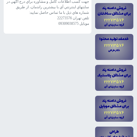
جهت کسب اطلاعات کامل و مشاوره براي درج آگهي در
فروش دامنه رند
سايتهاي اينترنتي آي با بيشترين راندمان، از طريق
براى مشاغل ساختمان
شماره هاي ذيل با ما تماس حاصل نماييد:
تلفن تهران 22273576
22273576
موبايل 09309038575
گروه سايتهاى آى
خدمات توليد محتوا
22273576
دکتر طراحى
فروش دامنه رند
براى مشاغل پلاستيک
22273576
گروه سايتهاى آى
فروش دامنه رند
براى مشاغل موبايل
22273576
گروه سايتهاى آى
طراحى