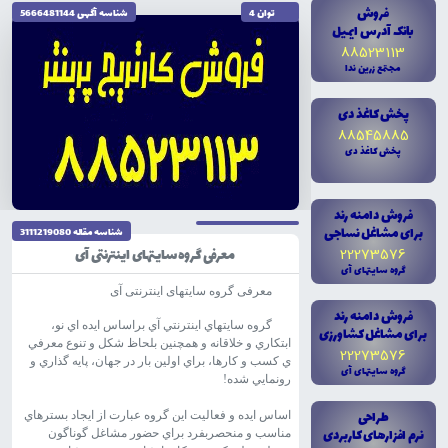
فروش
توان 4
شناسه آگهى 5666481144
بانک آدرس ايميل
88523113
مجتمع زرين ندا
پخش کاغذ دى
88545885
پخش کاغذ دى
تاریخ نگارش 1404/10/04
فروش دامنه رند
براى مشاغل نساجى
شناسه مقاله 3111219080
22273576
معرفی گروه سایتهای اینترنتی آی
گروه سايتهاى آى
معرفی گروه سایتهای اینترنتی آی
فروش دامنه رند
گروه سايتهاي اينترنتي آي براساس ايده اي نو،
براى مشاغل کشاورزى
ابتکاري و خلاقانه و همچنين بلحاظ شکل و تنوع معرفي
22273576
ي کسب و کارها، براي اولين بار در جهان، پايه گذاري و
گروه سايتهاى آى
رونمايي شده!
طراحى
اساس ايده و فعاليت اين گروه عبارت از ايجاد بسترهاي
نرم افزارهاى کاربردى
مناسب و منحصربفرد براي حضور مشاغل گوناگون