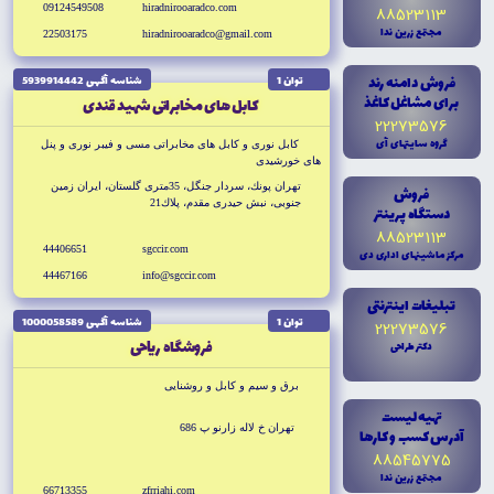
09124549508
hiradnirooaradco.com
88523113
مجتمع زرين ندا
22503175
hiradnirooaradco@gmail.com
فروش دامنه رند
توان 1
شناسه آگهى 5939914442
براى مشاغل کاغذ
كابل هاى مخابراتى شهيد قندى
22273576
گروه سايتهاى آى
كابل نورى و کابل هاى مخابراتى مسى و فيبر نورى و پنل
هاى خورشيدى
تهران پونك، سردار جنگل، 35مترى گلستان، ايران زمين
فروش
جنوبى، نبش حيدرى مقدم، پلاك21
دستگاه پرينتر
88523113
44406651
sgccir.com
مرکز ماشينهاى ادارى دى
44467166
info@sgccir.com
تبليغات اينترنتى
توان 1
شناسه آگهى 1000058589
22273576
فروشگاه رياحى
دکتر طراحى
برق و سيم و کابل و روشنايى
تهيه ليست
تهران خ لاله زارنو پ 686
آدرس کسب و کارها
88545775
مجتمع زرين ندا
66713355
zfrriahi.com