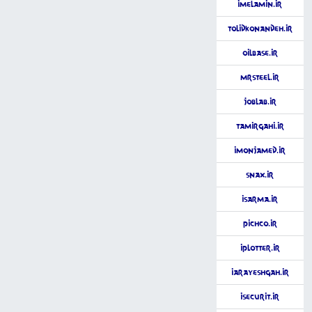
iMelamin.ir
TolidKonandeh.ir
OilBase.ir
MrSteel.ir
JobLab.ir
Tamirgahi.ir
iMonjamed.ir
Snax.ir
iSarma.ir
Pichco.ir
iPlotter.ir
iArayeshgah.ir
iSecurit.ir