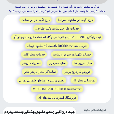
در گروه سايتهاى اينترنتى آى همواره از تخفيف هاى مناسبتى برخوردار مى شويد!
جمله انگيزشى: ما وقتى پيش آدماى مورد علاقمونيم خودکار مثل افراد مست رفتار مى کنيم!
درج آگهى در سايتهاى مرتبط
درج آگهى در اين سايت
خدمات طراحى سايت دکتر طراحى
ثبت رايگان اطلاعات کسب و کارها در پايگاه اطلاعات گروه سايتهاى آى
خريد دامنه ى DrCable.ir باقيمت 40 ميليون تومان
خدمات نگهدارى سرور و سايت
خدمات مجاز کانن
سايت زرين ندا
سايت مرکزى
تعميرات پرينتر
فروش کارتريج پرينتر
نمايندگي مجاز پرينتر کانن
نمايندگي مجاز HP
تعمير پرينتر در مناطق شمالى تهران
MIDCOM BABT CR0090 Transformer
فروشگاه اينترنتى دامنه هاى آى
موزیک انتخابی سایت
جهت درج آگهی بمنظور حضوری چشمگیر و منحصربفرد و