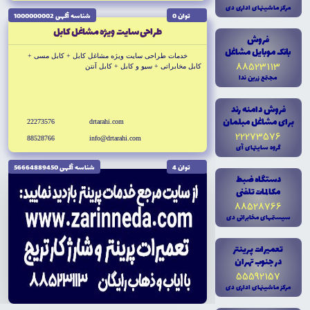
مرکز ماشينهاى ادارى دى
توان 0
شناسه آگهى 1000000002
طراحى سايت ويژه مشاغل کابل
فروش
بانک موبايل مشاغل
خدمات طراحى سايت ويژه مشاغل کابل + کابل مسى +
88523113
کابل مخابراتى + سيو و کابل + کابل آنتن
مجتمع زرين ندا
+ کابل برق
فروش دامنه رند
براى مشاغل مبلمان
22273576
drtarahi.com
22273576
88528766
info@drtarahi.com
گروه سايتهاى آى
توان 4
شناسه آگهى 56664889450
دستگاه ضبط
مکالمات تلفنى
88528766
سيستمهاى مخابراتى دى
تعميرات پرينتر
در جنوب تهران
55592157
مرکز ماشينهاى ادارى دى