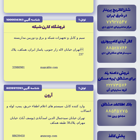
شارژ کاتريج پرينتر
در شرق تهران
توان 1
شناسه آگهى 1000034363
77927547
فروشگاه كارن شبكه
مرکز ماشينهاى ادارى دى
سيم و کابل و تجهيزات شبکه و برق و دوربين مداربسته
کالر آيدى کامپيوترى
88528766
تهران خيابان لاله زار جنوبى، پاساژ ايران، همكف، پلاك
سيستم هاى مخابراتى دى
237
33980981
mazcable.com
فروش دامنه رند
براى مشاغل تهيه مسکن
22273576
توان 1
شناسه آگهى 8039911393
گروه سايتهاى آى
آرون
بانک اطلاعات مشاغل
وارد كننده کابل، سيستم هاى اعلام اطفاء حريق، پمپ، لوله و
88545775
اتصالات
مجتمع زرين ندا
تهران خيابان سيدجمال الدين اسدآبادى (يوسف آباد)، خيابان
مهرام، پلاك38 طبقه همكف
پخش کاغذ
88639450
aruncorp.com