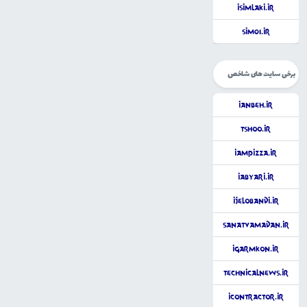
iSimlaki.ir
Sim01.ir
برخی سایت های شاخص
iAnbeh.ir
tShoo.ir
iAmPizza.ir
iAbyari.ir
iJelobandi.ir
SanatVaMadan.ir
iGarmkon.ir
TechnicalNews.ir
iContractor.ir