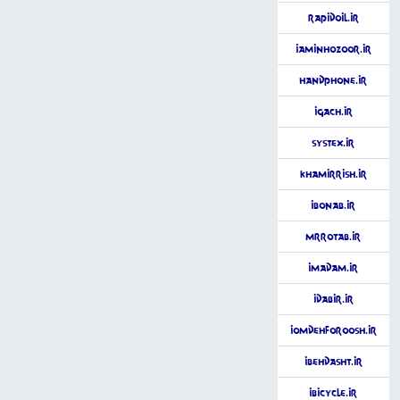
RapidOil.ir
iAminhozoor.ir
HandPhone.ir
iGach.ir
Systex.ir
khamirrish.ir
iBonab.ir
MrRotab.ir
iMadam.ir
iDabir.ir
iOmdehForoosh.ir
iBehdasht.ir
iBicycle.ir