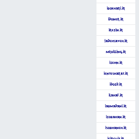
iBokhari.ir
iDoner.ir
iRezin.ir
JadehSaveh.ir
MrBilling.ir
iZehn.ir
iEntesharat.ir
iDozd.ir
iLahaf.ir
iAbMadani.ir
iZobAhan.ir
iSobhaneh.ir
iCircuit.ir