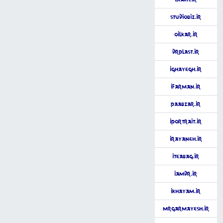
StudioBiz.ir
OilKar.ir
DrPlast.ir
iGhayegh.ir
iFarman.ir
PaAbzar.ir
iPortrait.ir
iRayaneh.ir
iTeaBag.ir
iAmDr.ir
iKhayam.ir
MrGarmayesh.ir