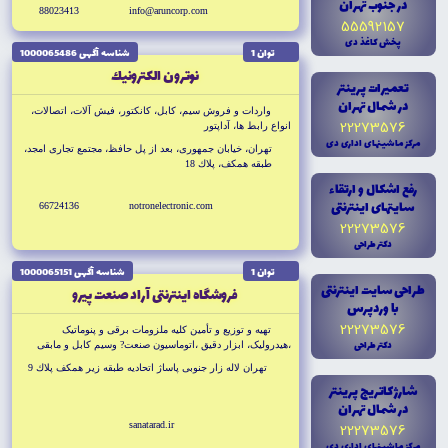
در جنوب تهران
88023413
info@aruncorp.com
55592157
پخش کاغذ دى
توان 1
شناسه آگهى 1000065486
نوترون الكترونيك
تعميرات پرينتر
در شمال تهران
واردات و فروش سيم، کابل، کانکتور، فيش آلات، اتصالات،
22273576
انواع رابط ها، آداپتور
مرکز ماشينهاى ادارى دى
تهران، خيابان جمهورى، بعد از پل حافظ، مجتمع تجارى امجد،
طبقه همكف، پلاك 18
رفع اشکال و ارتقاء
سايتهاى اينترنتى
66724136
notronelectronic.com
22273576
دکتر طراحى
توان 1
شناسه آگهى 1000065151
طراحى سايت اينترنتى
فروشگاه اينترنتى آراد صنعت پيرو
با وردپرس
22273576
تهيه و توزيع و تأمين کليه ملزومات برقى و پنوماتيک
دکتر طراحى
،هيدروليک، ابزار دقيق ،اتوماسيون صنعت? وسيم کابل و مابقى
اقلام برقى
تهران لاله زار جنوبى پاساژ اتحاديه طبقه زير همكف پلاك 9
شارژ کاتريج پرينتر
در شمال تهران
sanatarad.ir
22273576
مرکز ماشينهاى ادارى دى