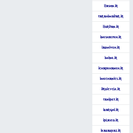
iJashn.ir
TarahiMadar.ir
iJordan.ir
iNeshasteh.ir
iAbmiveh.ir
iMine.ir
iChapkhaneh.ir
iMechanics.ir
DrBicycle.ir
TaxiPet.ir
iBarghi.ir
iPlasco.ir
iKababPaz.ir