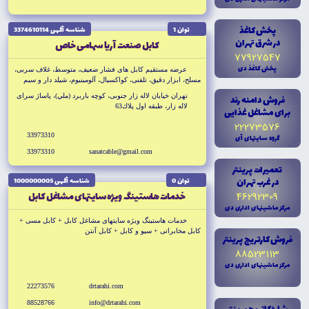
پخش کاغذ
توان 1
شناسه آگهى 3374610114
در شرق تهران
كابل صنعت آريا سهامى خاص
77927547
پخش کاغذ دى
عرضه مستقيم كابل هاى فشار ضعيف، متوسط، غلاف سربى،
مسلح، ابزار دقيق، تلفنى، كواكسيال، آلومينيوم، شيلد دار و سيم
مسى بدون روكش، توليد كابل هاى ضد حريق و سيليكونى
تهران خيابان لاله زار جنوبى، كوچه باربرد (ملي)، پاساژ سراى
فروش دامنه رند
لاله زار، طبقه اول پلاك63
براى مشاغل غذايى
22273576
33973310
گروه سايتهاى آى
33973310
sanatcable@gmail.com
تعميرات پرينتر
در غرب تهران
توان 0
شناسه آگهى 1000000005
خدمات هاستينگ ويژه سايتهاى مشاغل کابل
46292309
مرکز ماشينهاى ادارى دى
خدمات هاستينگ ويژه سايتهاى مشاغل کابل + کابل مسى +
کابل مخابراتى + سيو و کابل + کابل آنتن
فروش کارتريج پرينتر
+ کابل برق
88523113
مرکز ماشينهاى ادارى دى
22273576
drtarahi.com
88528766
info@drtarahi.com