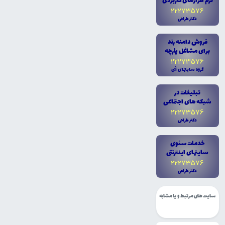
نرم افزارهاى کاربردى
22273576
دکتر طراحى
فروش دامنه رند
براى مشاغل پارچه
22273576
گروه سايتهاى آى
تبليغات در
شبکه هاى اجتماعى
22273576
دکتر طراحى
خدمات سئوى
سايتهاى اينترنتى
22273576
دکتر طراحى
سایت های مرتبط و یا مشابه